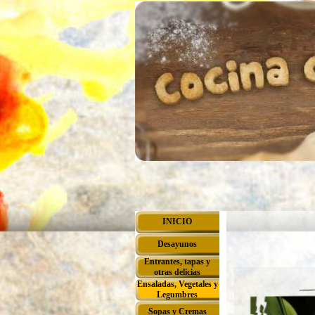
Vaya al Contenido
Saltar menú
INICIO
Desayunos
▼
Entrantes, tapas y
▼
otras delicias
Ensaladas, Vegetales y
▼
Legumbres
Sopas y Cremas
▼