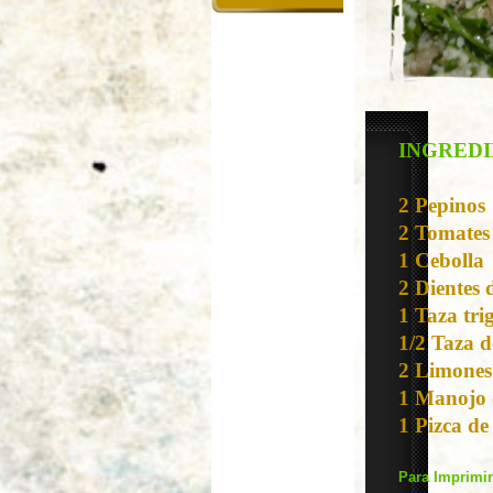
INGRED
2 Pepinos
2 Tomates
1 Cebolla
2 Dientes 
1 Taza tri
1/2 Taza d
2 Limones
1 Manojo d
1 Pizca de
Para Imprimir