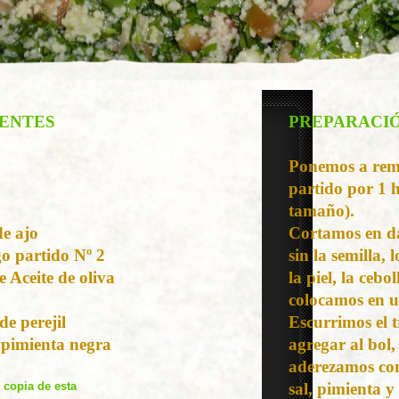
IENTES
PREPARACI
Ponemos a remo
partido por 1 
tamaño).
de ajo
Cortamos en da
go partido Nº 2
sin la semilla, 
e Aceite de oliva
la piel, la cebol
colocamos en u
e perejil
Escurrimos el t
 pimienta negra
agregar al bol
aderezamos con
 copia de esta
sal, pimienta y 