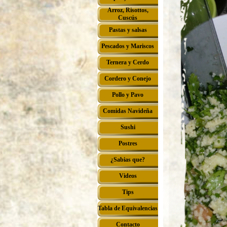
Arroz, Risottos,
▼
Cuscús
Pastas y salsas
▼
Pescados y Mariscos
▼
Ternera y Cerdo
▼
Cordero y Conejo
▼
Pollo y Pavo
▼
Comidas Navideña
▼
Sushi
▼
Postres
▼
¿Sabias que?
▼
Videos
Tips
Tabla de Equivalencias
Contacto