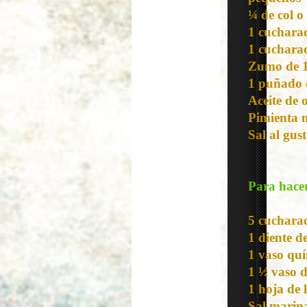
¼ de col o
1 cucharad
1 cucharad
Zumo de 1
1 puñado d
Aceite de 
Pimienta 
Sal al gus
Para hacer
5 cucharad
1 diente d
1 vaso qu
1 ½ vaso 
1 hoja de 
Sal marina