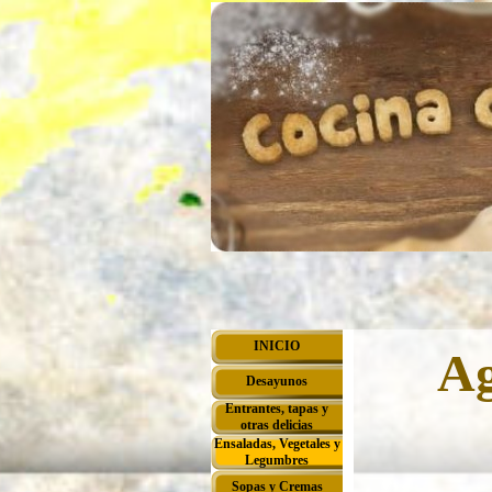
Vaya al Contenido
Saltar menú
INICIO
Ag
Desayunos
▼
Entrantes, tapas y
▼
otras delicias
Ensaladas, Vegetales y
▼
Legumbres
Sopas y Cremas
▼