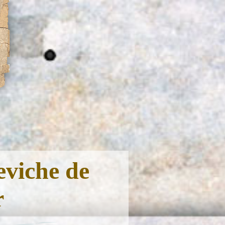
eviche de
r