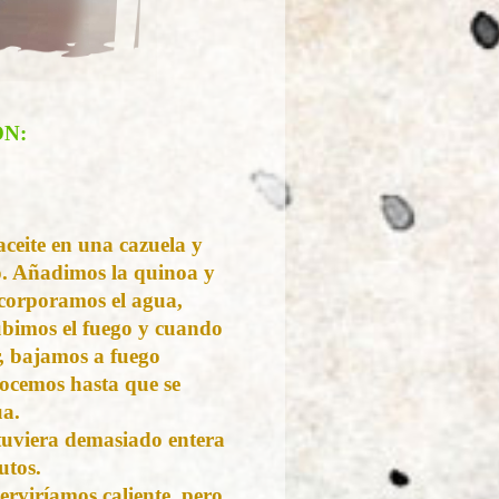
N:
aceite en una cazuela y
jo. Añadimos la quinoa y
corporamos el agua,
Subimos el fuego y cuando
, bajamos a fuego
cocemos hasta que se
ua.
stuviera demasiado entera
utos.
rviríamos caliente, pero