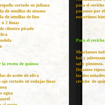
 repollo cortado en juliana
para el ceviche
a de semillas de sésamo
pasamos por el 
a de semillas de lino
escurrimos bie
 ó 2 limas
e cilantro picado
oliva
molida
Para el ceviche
to
Mezclamos todo
bol y aderezamo
 la receta de quinoa
sal y pimienta.
Dejamos repos
as de aceite de oliva
las dos mitades
e ajo cortado en rodajas finas
ceviche de qui
ínoa
de agua
laurel
 al gusto