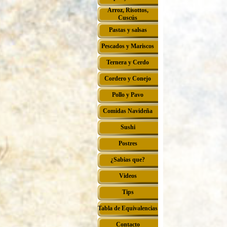
Arroz, Risottos,
▼
Cuscús
Pastas y salsas
▼
Pescados y Mariscos
▼
Ternera y Cerdo
▼
Cordero y Conejo
▼
Pollo y Pavo
▼
Comidas Navideña
▼
Sushi
▼
Postres
▼
¿Sabias que?
▼
Videos
Tips
Tabla de Equivalencias
Contacto