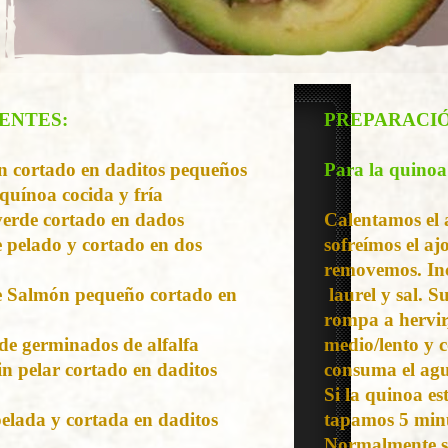
ENTES:
PREPARACIÓ
n cortado en daditos pequeños
Para la quinoa
quínoa cocida y fría
erde cortado en dados
Calentamos el 
 pelado y cortado en dos
sofreímos el a
removemos. In
 Salmón pequeño cortado en
laurel y sal. 
rompa a hervir
de germinados de alfalfa
medio/lento y 
in pelar cortado en daditos
consuma el ag
Si la quinoa e
pelada y cortada en daditos
tapamos 5 min
Normalmente se