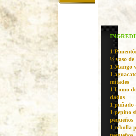
INGREDI
1 Pimentó
½ vaso de 
1 Mango v
1 aguacate
mitades
1 Lomo de
dados
1 puñado 
1 pepino s
pequeños
1 cebolla 
pequeños